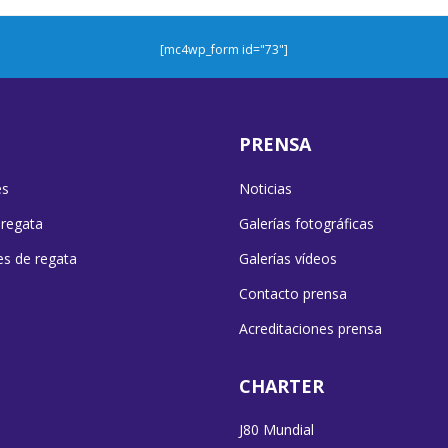
[mc4wp_form id="73"]
PRENSA
es
Noticias
 regata
Galerías fotográficas
es de regata
Galerías vídeos
Contacto prensa
Acreditaciones prensa
CHARTER
J80 Mundial