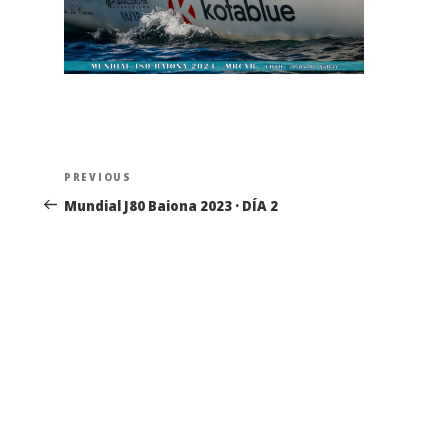
Navegación
Previous
PREVIOUS
de
Post
Mundial J80 Baiona 2023 · DÍA 2
entradas