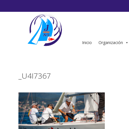
Saltar
al
contenido
Inicio
Organización
_U4I7367