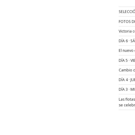
SELECCIÓ
FOTOS D
Victoria 
DÍA 6 · 
El nuevo
DÍA 5 · 
Cambio de
DÍA 4 · 
DÍA 3 · 
Las flota
se celeb