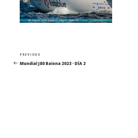
Navegación
Previous
PREVIOUS
de
Post
Mundial J80 Baiona 2023 · DÍA 2
entradas