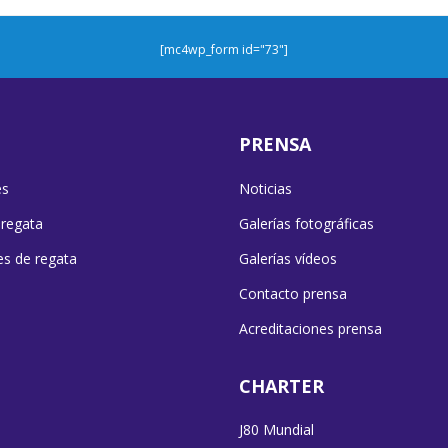
[mc4wp_form id="73"]
PRENSA
es
Noticias
 regata
Galerías fotográficas
es de regata
Galerías vídeos
Contacto prensa
Acreditaciones prensa
CHARTER
J80 Mundial