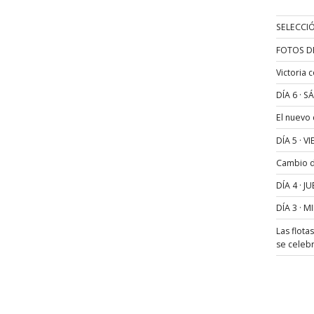
SELECCIÓ
FOTOS D
Victoria 
DÍA 6 · 
El nuevo
DÍA 5 · 
Cambio de
DÍA 4 · 
DÍA 3 · 
Las flota
se celeb