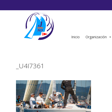
Saltar
al
contenido
Inicio
Organización
_U4I7361