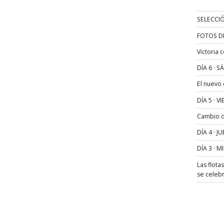
SELECCIÓ
FOTOS D
Victoria 
DÍA 6 · 
El nuevo
DÍA 5 · 
Cambio de
DÍA 4 · 
DÍA 3 · 
Las flota
se celeb