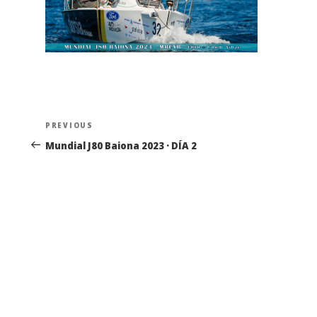
Navegación
Previous
PREVIOUS
de
Post
Mundial J80 Baiona 2023 · DÍA 2
entradas