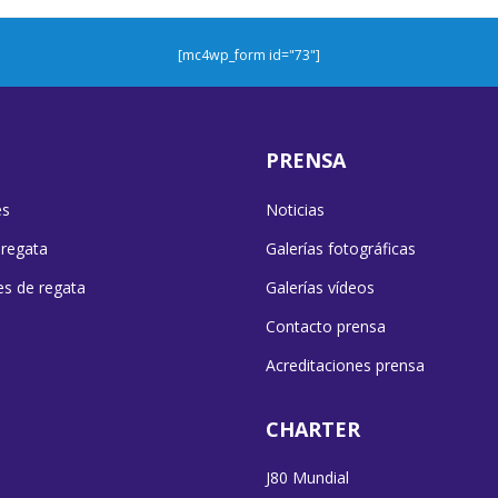
[mc4wp_form id="73"]
PRENSA
es
Noticias
 regata
Galerías fotográficas
es de regata
Galerías vídeos
Contacto prensa
Acreditaciones prensa
CHARTER
J80 Mundial