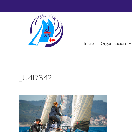
Saltar
al
contenido
Inicio
Organización
_U4I7342