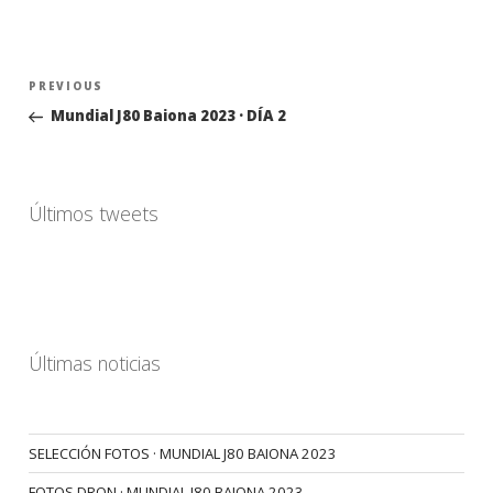
Navegación
Previous
PREVIOUS
de
Post
Mundial J80 Baiona 2023 · DÍA 2
entradas
Últimos tweets
Últimas noticias
SELECCIÓN FOTOS · MUNDIAL J80 BAIONA 2023
FOTOS DRON · MUNDIAL J80 BAIONA 2023