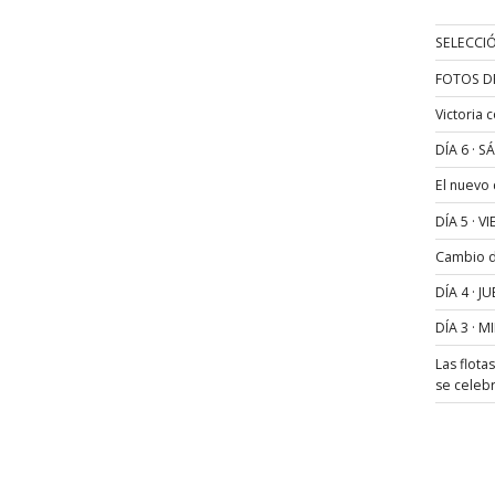
SELECCIÓ
FOTOS D
Victoria 
DÍA 6 · 
El nuevo
DÍA 5 · 
Cambio de
DÍA 4 · 
DÍA 3 · 
Las flota
se celeb