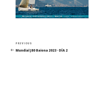
Navegación
Previous
PREVIOUS
de
Post
Mundial J80 Baiona 2023 · DÍA 2
entradas