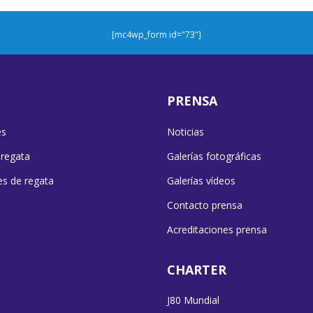
[mc4wp_form id="73"]
PRENSA
es
Noticias
 regata
Galerías fotográficas
es de regata
Galerías vídeos
Contacto prensa
Acreditaciones prensa
CHARTER
J80 Mundial