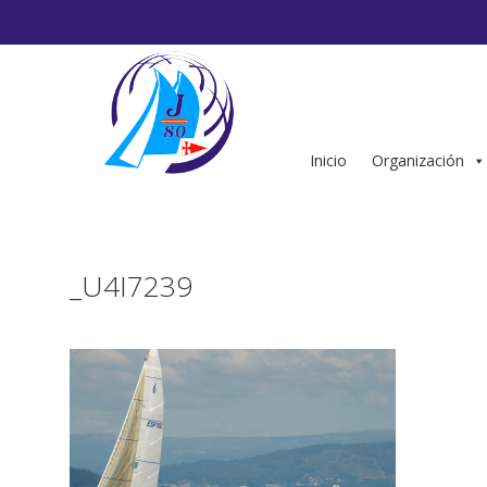
Saltar
al
contenido
Inicio
Organización
_U4I7239