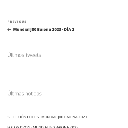
Navegación
Previous
PREVIOUS
de
Post
Mundial J80 Baiona 2023 · DÍA 2
entradas
Últimos tweets
Últimas noticias
SELECCIÓN FOTOS · MUNDIAL J80 BAIONA 2023
FOTOS DRON · MUNDIAL J80 BAIONA 2023