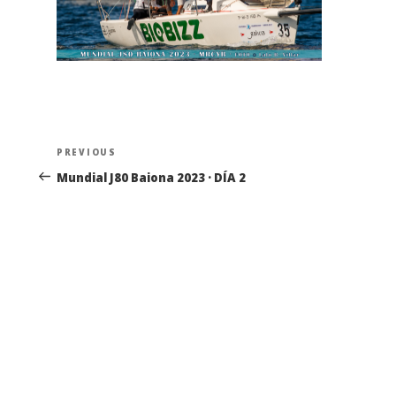
Navegación
Previous
PREVIOUS
de
Post
Mundial J80 Baiona 2023 · DÍA 2
entradas