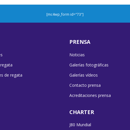
[mc4wp_form id="73"]
PRENSA
es
Noticias
 regata
Galerías fotográficas
es de regata
Galerías vídeos
Contacto prensa
Acreditaciones prensa
CHARTER
J80 Mundial