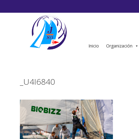
Saltar
al
contenido
Inicio
Organización
_U4I6840