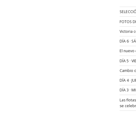
SELECCIÓ
FOTOS D
Victoria 
DÍA 6 · 
El nuevo
DÍA 5 · 
Cambio de
DÍA 4 · 
DÍA 3 · 
Las flota
se celeb