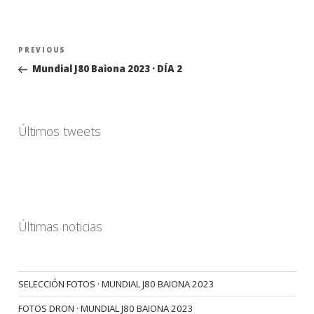
Navegación
Previous
PREVIOUS
de
Post
Mundial J80 Baiona 2023 · DÍA 2
entradas
Últimos tweets
Últimas noticias
SELECCIÓN FOTOS · MUNDIAL J80 BAIONA 2023
FOTOS DRON · MUNDIAL J80 BAIONA 2023