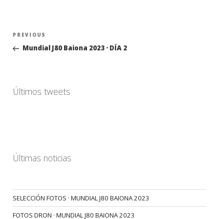
Navegación
Previous
PREVIOUS
de
Post
Mundial J80 Baiona 2023 · DÍA 2
entradas
Últimos tweets
Últimas noticias
SELECCIÓN FOTOS · MUNDIAL J80 BAIONA 2023
FOTOS DRON · MUNDIAL J80 BAIONA 2023