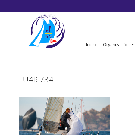
Saltar
al
contenido
Inicio
Organización
_U4I6734