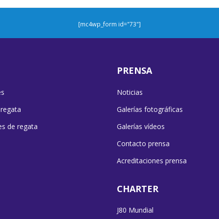
[mc4wp_form id="73"]
PRENSA
es
Noticias
 regata
Galerías fotográficas
es de regata
Galerías vídeos
Contacto prensa
Acreditaciones prensa
CHARTER
J80 Mundial