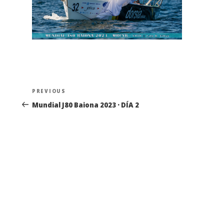
Navegación
Previous
PREVIOUS
de
Post
Mundial J80 Baiona 2023 · DÍA 2
entradas