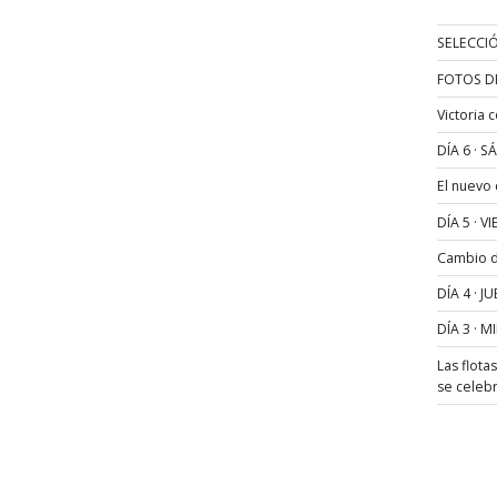
SELECCIÓ
FOTOS D
Victoria 
DÍA 6 · 
El nuevo
DÍA 5 · 
Cambio de
DÍA 4 · 
DÍA 3 · 
Las flota
se celeb