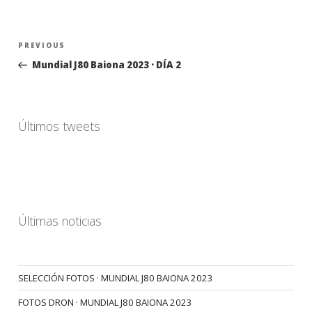
Navegación
Previous
PREVIOUS
de
Post
Mundial J80 Baiona 2023 · DÍA 2
entradas
Últimos tweets
Últimas noticias
SELECCIÓN FOTOS · MUNDIAL J80 BAIONA 2023
FOTOS DRON · MUNDIAL J80 BAIONA 2023