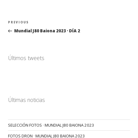
Navegación
Previous
PREVIOUS
de
Post
Mundial J80 Baiona 2023 · DÍA 2
entradas
Últimos tweets
Últimas noticias
SELECCIÓN FOTOS · MUNDIAL J80 BAIONA 2023
FOTOS DRON · MUNDIAL J80 BAIONA 2023