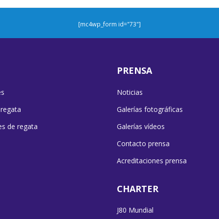
[mc4wp_form id="73"]
PRENSA
es
Noticias
 regata
Galerías fotográficas
es de regata
Galerías vídeos
Contacto prensa
Acreditaciones prensa
CHARTER
J80 Mundial