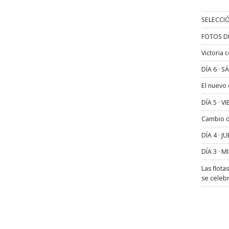
SELECCIÓ
FOTOS D
Victoria 
DÍA 6 · 
El nuevo
DÍA 5 · 
Cambio de
DÍA 4 · 
DÍA 3 · 
Las flota
se celeb