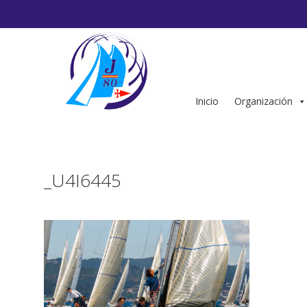
Saltar
al
contenido
Inicio
Organización
_U4I6445