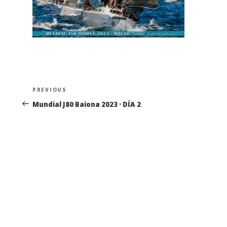
Navegación
Previous
PREVIOUS
de
Post
Mundial J80 Baiona 2023 · DÍA 2
entradas