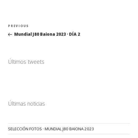
Navegación
Previous
PREVIOUS
de
Post
Mundial J80 Baiona 2023 · DÍA 2
entradas
Últimos tweets
Últimas noticias
SELECCIÓN FOTOS · MUNDIAL J80 BAIONA 2023