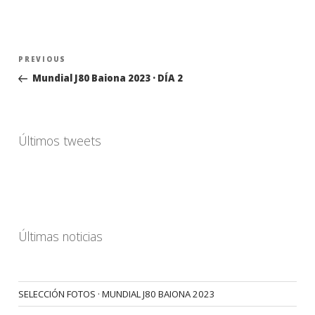
Navegación
Previous
PREVIOUS
de
Post
Mundial J80 Baiona 2023 · DÍA 2
entradas
Últimos tweets
Últimas noticias
SELECCIÓN FOTOS · MUNDIAL J80 BAIONA 2023