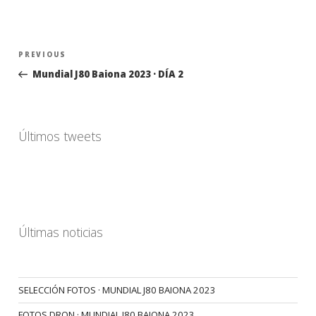
Navegación
Previous
PREVIOUS
de
Post
Mundial J80 Baiona 2023 · DÍA 2
entradas
Últimos tweets
Últimas noticias
SELECCIÓN FOTOS · MUNDIAL J80 BAIONA 2023
FOTOS DRON · MUNDIAL J80 BAIONA 2023