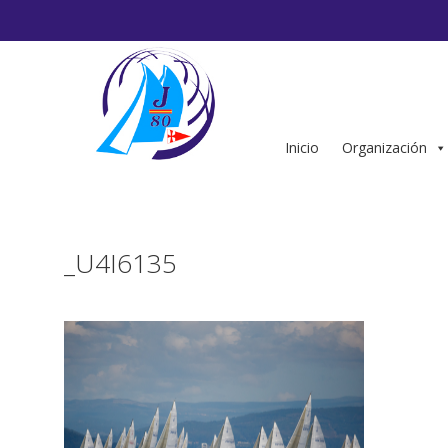
Saltar
al
contenido
Inicio
Organización
_U4I6135