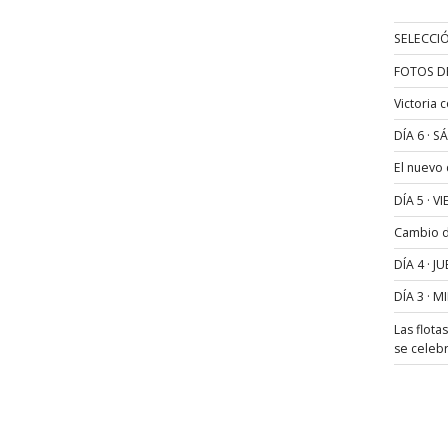
SELECCIÓ
FOTOS D
Victoria 
DÍA 6 · 
El nuevo
DÍA 5 · 
Cambio de
DÍA 4 · 
DÍA 3 · 
Las flota
se celeb