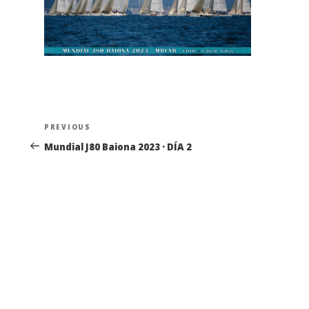
Navegación
Previous
PREVIOUS
de
Post
Mundial J80 Baiona 2023 · DÍA 2
entradas