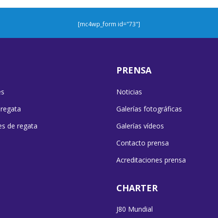
[mc4wp_form id="73"]
PRENSA
es
Noticias
 regata
Galerías fotográficas
es de regata
Galerías vídeos
Contacto prensa
Acreditaciones prensa
CHARTER
J80 Mundial