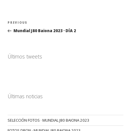
Navegación
Previous
PREVIOUS
de
Post
Mundial J80 Baiona 2023 · DÍA 2
entradas
Últimos tweets
Últimas noticias
SELECCIÓN FOTOS · MUNDIAL J80 BAIONA 2023
FOTOS DRON · MUNDIAL J80 BAIONA 2023