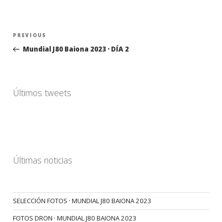
Navegación
Previous
PREVIOUS
de
Post
Mundial J80 Baiona 2023 · DÍA 2
entradas
Últimos tweets
Últimas noticias
SELECCIÓN FOTOS · MUNDIAL J80 BAIONA 2023
FOTOS DRON · MUNDIAL J80 BAIONA 2023