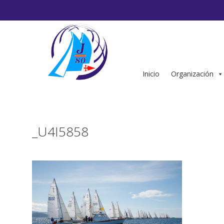
Saltar
al
contenido
Inicio
Organización
_U4I5858