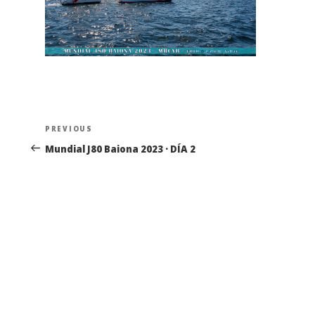
Navegación
Previous
PREVIOUS
de
Post
Mundial J80 Baiona 2023 · DÍA 2
entradas