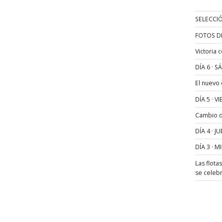
SELECCIÓ
FOTOS D
Victoria 
DÍA 6 · 
El nuevo
DÍA 5 · 
Cambio de
DÍA 4 · 
DÍA 3 · 
Las flota
se celeb