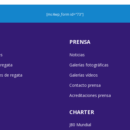
[mc4wp_form id="73"]
PRENSA
es
Noticias
 regata
Galerías fotográficas
es de regata
Galerías vídeos
Contacto prensa
Acreditaciones prensa
CHARTER
J80 Mundial