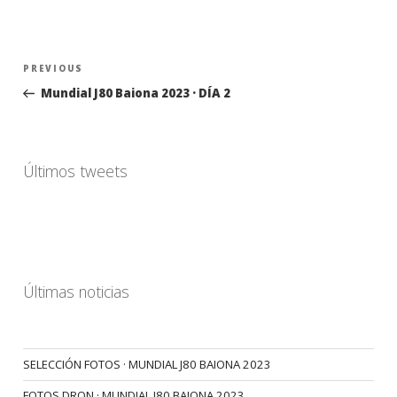
Navegación
Previous
PREVIOUS
de
Post
Mundial J80 Baiona 2023 · DÍA 2
entradas
Últimos tweets
Últimas noticias
SELECCIÓN FOTOS · MUNDIAL J80 BAIONA 2023
FOTOS DRON · MUNDIAL J80 BAIONA 2023