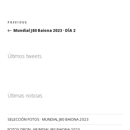
Navegación
Previous
PREVIOUS
de
Post
Mundial J80 Baiona 2023 · DÍA 2
entradas
Últimos tweets
Últimas noticias
SELECCIÓN FOTOS · MUNDIAL J80 BAIONA 2023
FOTOS DRON · MUNDIAL J80 BAIONA 2023