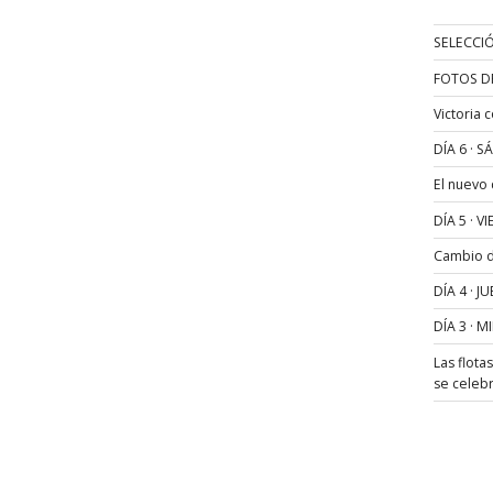
SELECCIÓ
FOTOS D
Victoria 
DÍA 6 · 
El nuevo
DÍA 5 · 
Cambio de
DÍA 4 · 
DÍA 3 · 
Las flota
se celeb