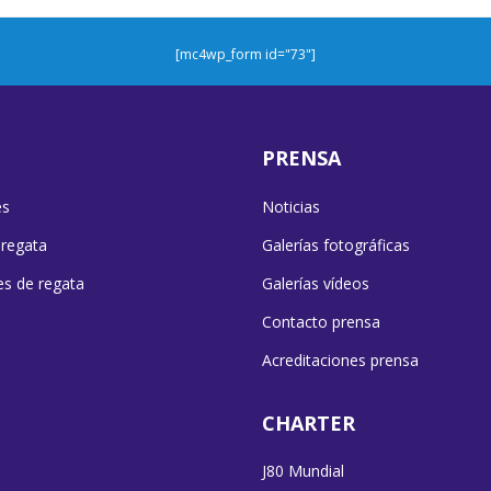
[mc4wp_form id="73"]
PRENSA
es
Noticias
 regata
Galerías fotográficas
es de regata
Galerías vídeos
Contacto prensa
Acreditaciones prensa
CHARTER
J80 Mundial