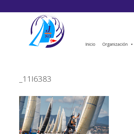
Saltar
al
contenido
Inicio
Organización
_11I6383