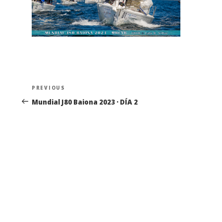
Navegación
Previous
PREVIOUS
de
Post
Mundial J80 Baiona 2023 · DÍA 2
entradas