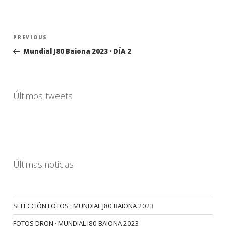
Navegación
Previous
PREVIOUS
de
Post
Mundial J80 Baiona 2023 · DÍA 2
entradas
Últimos tweets
Últimas noticias
SELECCIÓN FOTOS · MUNDIAL J80 BAIONA 2023
FOTOS DRON · MUNDIAL J80 BAIONA 2023