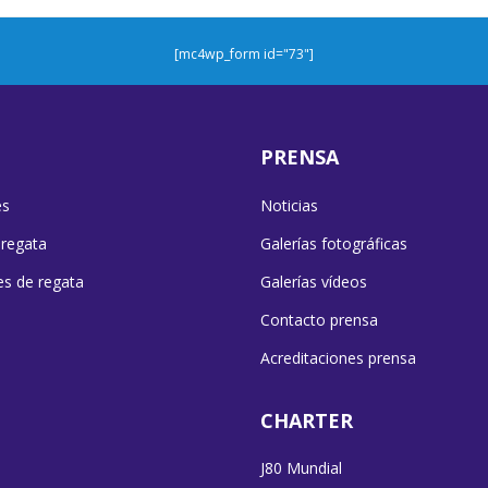
[mc4wp_form id="73"]
PRENSA
es
Noticias
 regata
Galerías fotográficas
es de regata
Galerías vídeos
Contacto prensa
Acreditaciones prensa
CHARTER
J80 Mundial