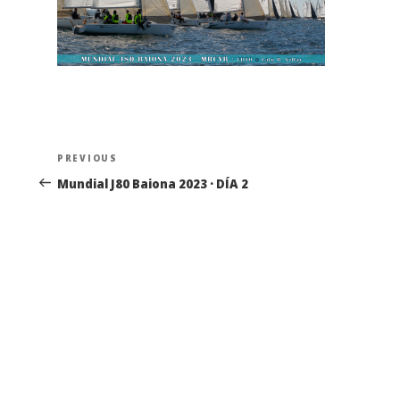
Navegación
Previous
PREVIOUS
de
Post
Mundial J80 Baiona 2023 · DÍA 2
entradas