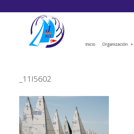
Saltar
al
contenido
Inicio
Organización
_11I5602