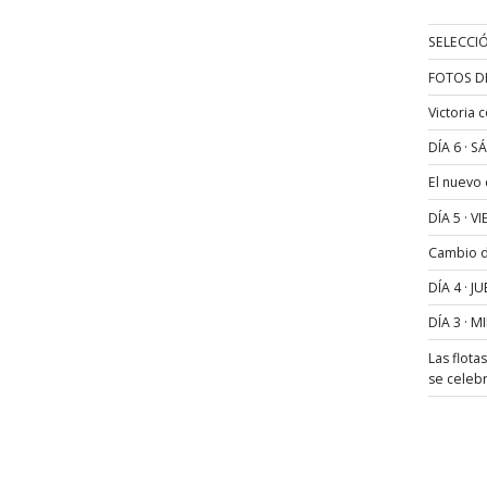
SELECCIÓ
FOTOS D
Victoria 
DÍA 6 · 
El nuevo
DÍA 5 · 
Cambio de
DÍA 4 · 
DÍA 3 · 
Las flota
se celeb