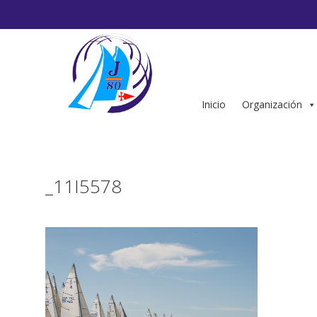
Saltar
al
contenido
Inicio
Organización
_11I5578