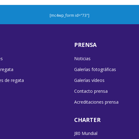
[mc4wp_form id="73"]
PRENSA
es
Noticias
 regata
Galerías fotográficas
es de regata
Galerías vídeos
Contacto prensa
Acreditaciones prensa
CHARTER
J80 Mundial