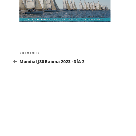
Navegación
Previous
PREVIOUS
de
Post
Mundial J80 Baiona 2023 · DÍA 2
entradas