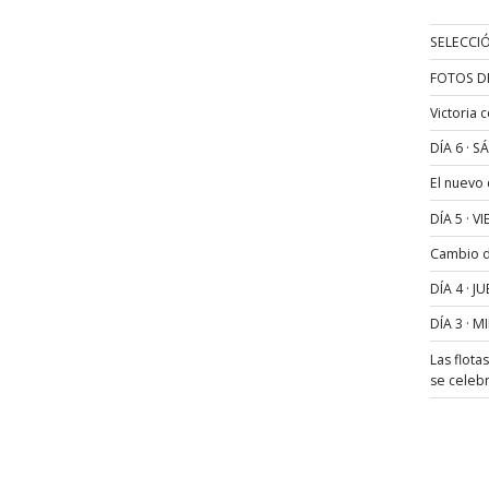
SELECCIÓ
FOTOS D
Victoria 
DÍA 6 · 
El nuevo
DÍA 5 · 
Cambio de
DÍA 4 · 
DÍA 3 · 
Las flota
se celeb