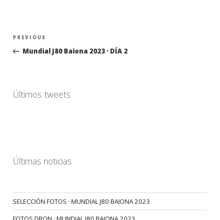
Navegación
Previous
PREVIOUS
de
Post
Mundial J80 Baiona 2023 · DÍA 2
entradas
Últimos tweets
Últimas noticias
SELECCIÓN FOTOS · MUNDIAL J80 BAIONA 2023
FOTOS DRON · MUNDIAL J80 BAIONA 2023