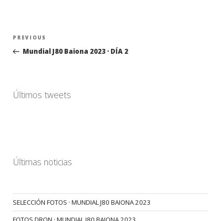
Navegación
Previous
PREVIOUS
de
Post
Mundial J80 Baiona 2023 · DÍA 2
entradas
Últimos tweets
Últimas noticias
SELECCIÓN FOTOS · MUNDIAL J80 BAIONA 2023
FOTOS DRON · MUNDIAL J80 BAIONA 2023