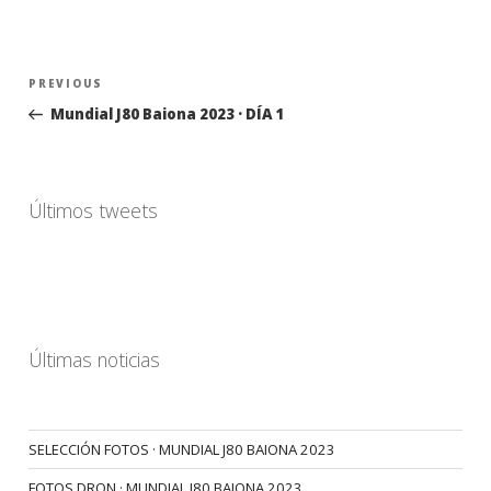
Navegación
Previous
PREVIOUS
de
Post
Mundial J80 Baiona 2023 · DÍA 1
entradas
Últimos tweets
Últimas noticias
SELECCIÓN FOTOS · MUNDIAL J80 BAIONA 2023
FOTOS DRON · MUNDIAL J80 BAIONA 2023