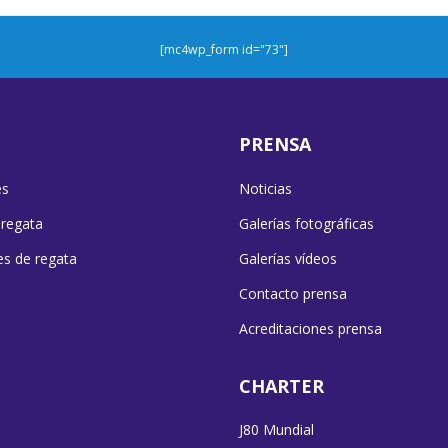
[mc4wp_form id="73"]
PRENSA
es
Noticias
 regata
Galerías fotográficas
es de regata
Galerías vídeos
Contacto prensa
Acreditaciones prensa
CHARTER
J80 Mundial