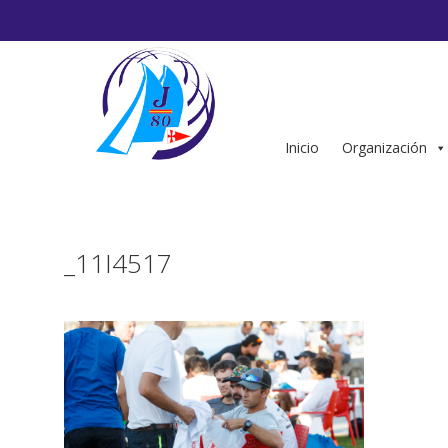
Saltar
al
contenido
Inicio
Organización
_11I4517