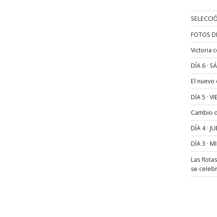
SELECCIÓ
FOTOS D
Victoria 
DÍA 6 · 
El nuevo
DÍA 5 · 
Cambio de
DÍA 4 · 
DÍA 3 · 
Las flota
se celeb