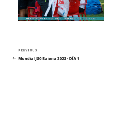
Navegación
Previous
PREVIOUS
de
Post
Mundial J80 Baiona 2023 · DÍA 1
entradas