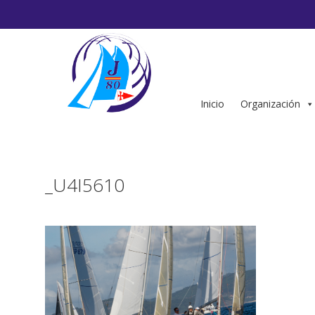
Saltar
al
contenido
Inicio
Organización
_U4I5610