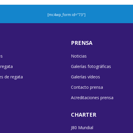
[mc4wp_form id="73"]
PRENSA
es
Noticias
 regata
Galerías fotográficas
es de regata
Galerías vídeos
Contacto prensa
Acreditaciones prensa
CHARTER
J80 Mundial