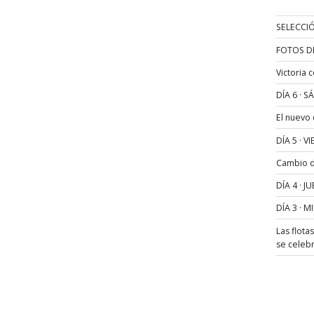
SELECCIÓ
FOTOS D
Victoria 
DÍA 6 · 
El nuevo
DÍA 5 · 
Cambio de
DÍA 4 · 
DÍA 3 · 
Las flota
se celeb