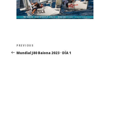
Navegación
Previous
PREVIOUS
de
Post
Mundial J80 Baiona 2023 · DÍA 1
entradas