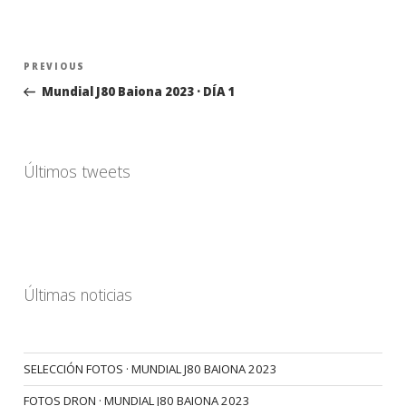
Navegación
Previous
PREVIOUS
de
Post
Mundial J80 Baiona 2023 · DÍA 1
entradas
Últimos tweets
Últimas noticias
SELECCIÓN FOTOS · MUNDIAL J80 BAIONA 2023
FOTOS DRON · MUNDIAL J80 BAIONA 2023