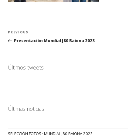
Navegación
Previous
PREVIOUS
de
Post
Presentación Mundial J80 Baiona 2023
entradas
Últimos tweets
Últimas noticias
SELECCIÓN FOTOS · MUNDIAL J80 BAIONA 2023