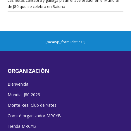
Las flotas cántabra y gallega pisan el acelerador en el Mundial
de J80 que se celebra en Baiona
[mc4wp_form id="73"]
ORGANIZACIÓN
Bienvenida
Mundial J80 2023
Monte Real Club de Yates
Comité organizador MRCYB
Tienda MRCYB