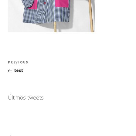
Navegación
Previous
PREVIOUS
de
Post
test
entradas
Últimos tweets