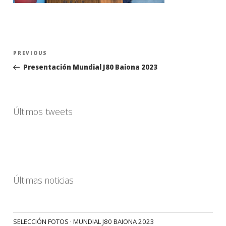
Navegación
Previous
PREVIOUS
de
Post
Presentación Mundial J80 Baiona 2023
entradas
Últimos tweets
Últimas noticias
SELECCIÓN FOTOS · MUNDIAL J80 BAIONA 2023