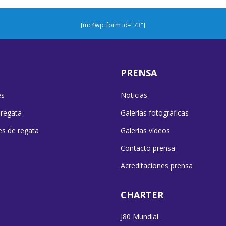
[mc4wp_form id="73"]
PRENSA
es
Noticias
 regata
Galerías fotográficas
es de regata
Galerías vídeos
Contacto prensa
Acreditaciones prensa
CHARTER
J80 Mundial