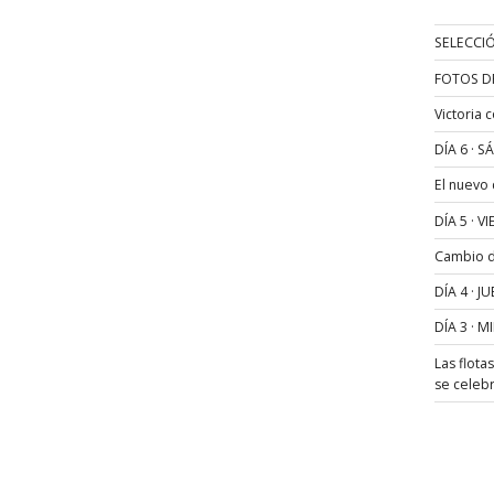
SELECCIÓ
FOTOS D
Victoria 
DÍA 6 · 
El nuevo
DÍA 5 · 
Cambio de
DÍA 4 · 
DÍA 3 · 
Las flota
se celeb