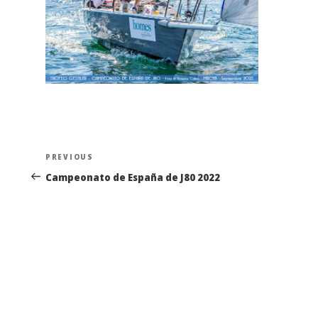
Navegación
Previous
PREVIOUS
de
Post
Campeonato de España de J80 2022
entradas