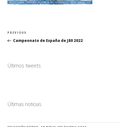
Navegación
Previous
PREVIOUS
de
Post
Campeonato de España de J80 2022
entradas
Últimos tweets
Últimas noticias