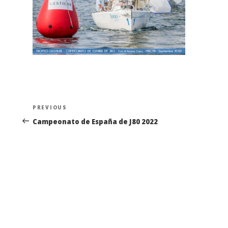
Navegación
Previous
PREVIOUS
de
Post
Campeonato de España de J80 2022
entradas