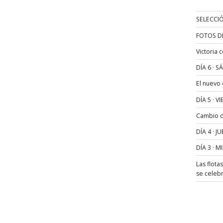
SELECCIÓ
FOTOS D
Victoria 
DÍA 6 · 
El nuevo
DÍA 5 · 
Cambio de
DÍA 4 · 
DÍA 3 · 
Las flota
se celeb