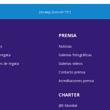
[mc4wp_form id="73"]
PRENSA
es
Noticias
 regata
Galerías fotográficas
es de regata
Galerías vídeos
Contacto prensa
Acreditaciones prensa
CHARTER
J80 Mundial