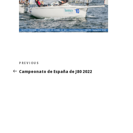
Navegación
Previous
PREVIOUS
de
Post
Campeonato de España de J80 2022
entradas