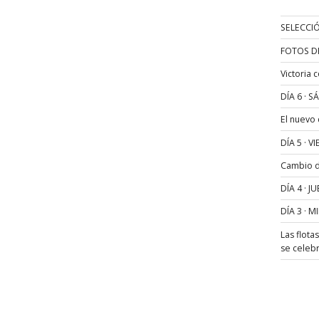
SELECCIÓ
FOTOS D
Victoria 
DÍA 6 · 
El nuevo
DÍA 5 · 
Cambio de
DÍA 4 · 
DÍA 3 · 
Las flota
se celeb