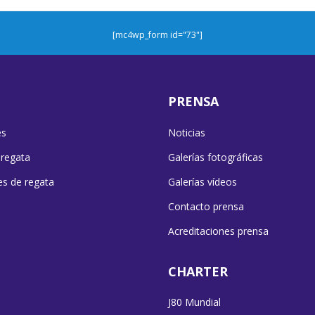
[mc4wp_form id="73"]
PRENSA
es
Noticias
 regata
Galerías fotográficas
es de regata
Galerías vídeos
Contacto prensa
Acreditaciones prensa
CHARTER
J80 Mundial