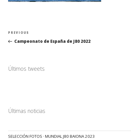
Navegación
Previous
PREVIOUS
de
Post
Campeonato de España de J80 2022
entradas
Últimos tweets
Últimas noticias
SELECCIÓN FOTOS · MUNDIAL J80 BAIONA 2023