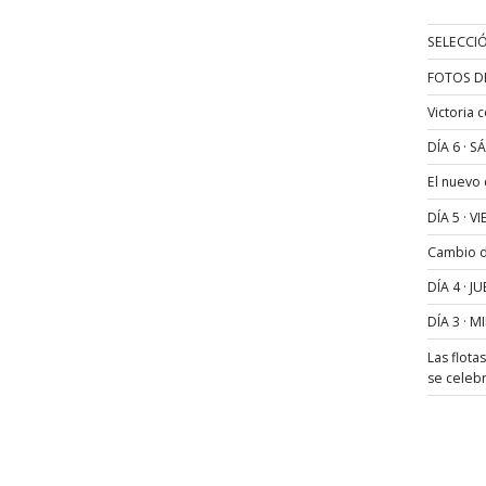
SELECCIÓ
FOTOS D
Victoria 
DÍA 6 · 
El nuevo
DÍA 5 · 
Cambio de
DÍA 4 · 
DÍA 3 · 
Las flota
se celeb