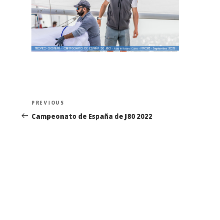
Navegación
Previous
PREVIOUS
de
Post
Campeonato de España de J80 2022
entradas