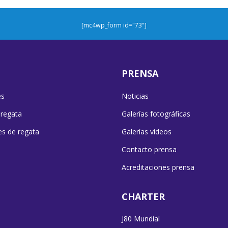
[mc4wp_form id="73"]
PRENSA
es
Noticias
 regata
Galerías fotográficas
es de regata
Galerías vídeos
Contacto prensa
Acreditaciones prensa
CHARTER
J80 Mundial