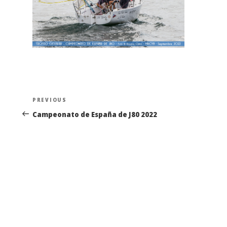
Navegación
Previous
PREVIOUS
de
Post
Campeonato de España de J80 2022
entradas