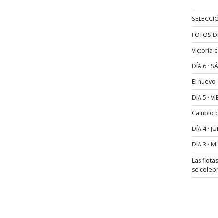
SELECCIÓ
FOTOS D
Victoria 
DÍA 6 · 
El nuevo
DÍA 5 · 
Cambio de
DÍA 4 · 
DÍA 3 · 
Las flota
se celeb