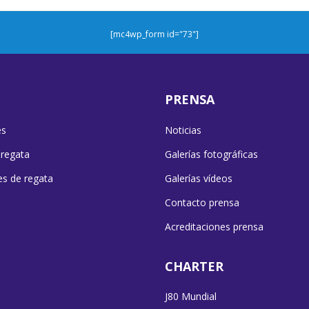
[mc4wp_form id="73"]
PRENSA
es
Noticias
 regata
Galerías fotográficas
es de regata
Galerías vídeos
Contacto prensa
Acreditaciones prensa
CHARTER
J80 Mundial