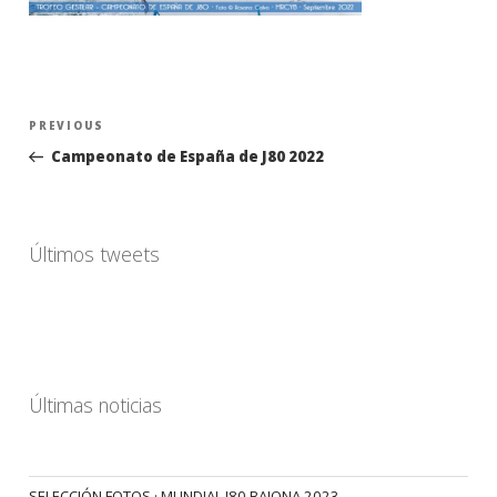
Navegación
Previous
PREVIOUS
de
Post
Campeonato de España de J80 2022
entradas
Últimos tweets
Últimas noticias
SELECCIÓN FOTOS · MUNDIAL J80 BAIONA 2023