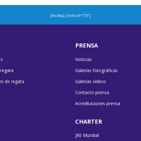
[mc4wp_form id="73"]
PRENSA
es
Noticias
 regata
Galerías fotográficas
es de regata
Galerías vídeos
Contacto prensa
Acreditaciones prensa
CHARTER
J80 Mundial