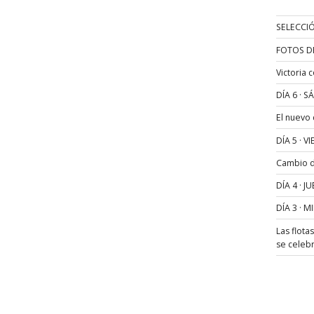
SELECCIÓ
FOTOS D
Victoria 
DÍA 6 · 
El nuevo
DÍA 5 · 
Cambio de
DÍA 4 · 
DÍA 3 · 
Las flota
se celeb