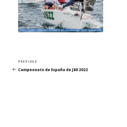
Navegación
Previous
PREVIOUS
de
Post
Campeonato de España de J80 2022
entradas