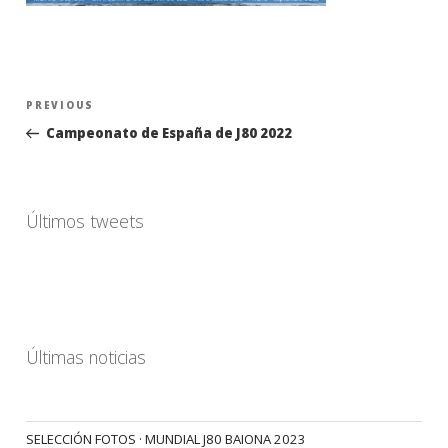
Navegación
Previous
PREVIOUS
de
Post
Campeonato de España de J80 2022
entradas
Últimos tweets
Últimas noticias
SELECCIÓN FOTOS · MUNDIAL J80 BAIONA 2023