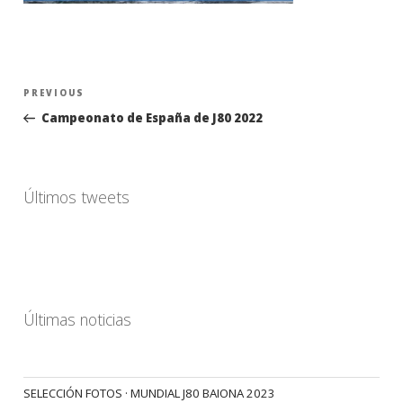
Navegación
Previous
PREVIOUS
de
Post
Campeonato de España de J80 2022
entradas
Últimos tweets
Últimas noticias
SELECCIÓN FOTOS · MUNDIAL J80 BAIONA 2023