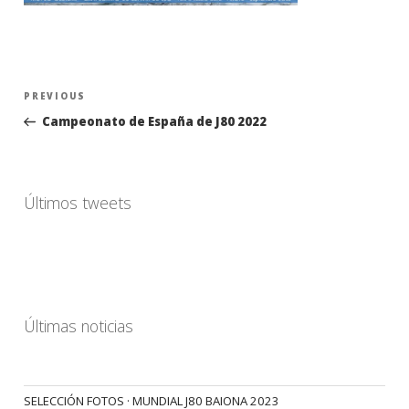
Navegación
Previous
PREVIOUS
de
Post
Campeonato de España de J80 2022
entradas
Últimos tweets
Últimas noticias
SELECCIÓN FOTOS · MUNDIAL J80 BAIONA 2023