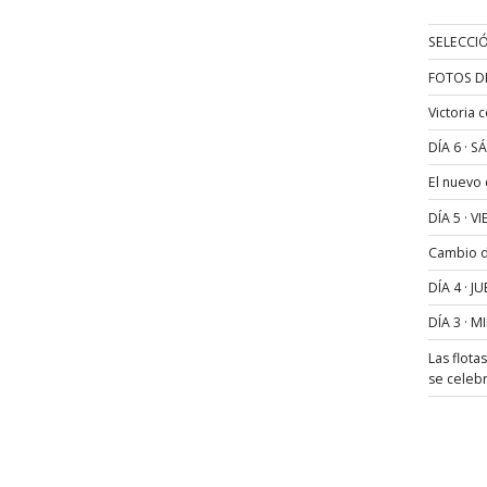
SELECCIÓ
FOTOS D
Victoria 
DÍA 6 · 
El nuevo
DÍA 5 · 
Cambio de
DÍA 4 · 
DÍA 3 · 
Las flota
se celeb