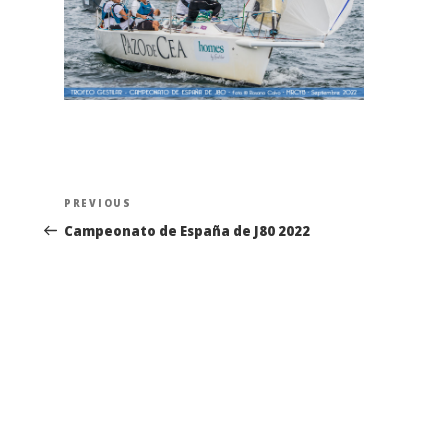
Navegación
Previous
PREVIOUS
de
Post
Campeonato de España de J80 2022
entradas