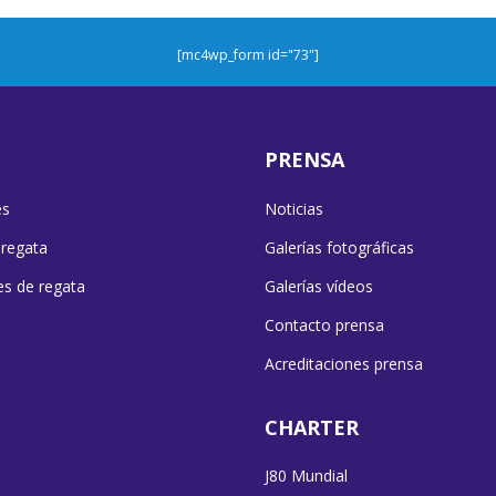
[mc4wp_form id="73"]
PRENSA
es
Noticias
 regata
Galerías fotográficas
es de regata
Galerías vídeos
Contacto prensa
Acreditaciones prensa
CHARTER
J80 Mundial