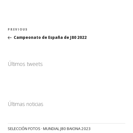
Navegación
Previous
PREVIOUS
de
Post
Campeonato de España de J80 2022
entradas
Últimos tweets
Últimas noticias
SELECCIÓN FOTOS · MUNDIAL J80 BAIONA 2023