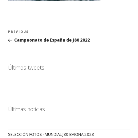
Navegación
Previous
PREVIOUS
de
Post
Campeonato de España de J80 2022
entradas
Últimos tweets
Últimas noticias
SELECCIÓN FOTOS · MUNDIAL J80 BAIONA 2023